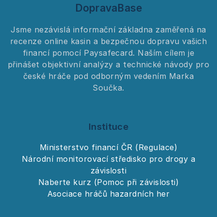
DopravaBase
Jsme nezávislá informační základna zaměřená na
recenze online kasin a bezpečnou dopravu vašich
financí pomocí Paysafecard. Naším cílem je
přinášet objektivní analýzy a technické návody pro
české hráče pod odborným vedením Marka
Součka.
Instituce
Ministerstvo financí ČR (Regulace)
Národní monitorovací středisko pro drogy a
závislosti
Naberte kurz (Pomoc při závislosti)
Asociace hráčů hazardních her