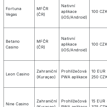
Nativní
Fortuna
MFČR
aplikace
100 CZ
Vegas
(ČR)
(iOS/Android)
Nativní
Betano
MFČR
aplikace
100 CZ
Casino
(ČR)
(iOS/Android)
Zahraniční
Prohlížečová
10 EUR 
Leon Casino
(Kuraçao)
PWA aplikace
250 CZ
Zahraniční
Prohlížečová
15 EUR 
Nine Casino
(Kuraçao)
PWA aplikace
375 CZ