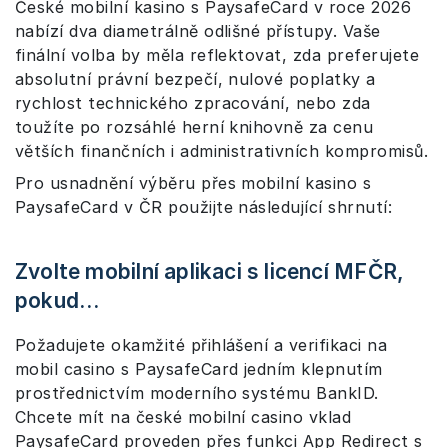
České mobilní kasino s PaysafeCard v roce 2026
nabízí dva diametrálně odlišné přístupy. Vaše
finální volba by měla reflektovat, zda preferujete
absolutní právní bezpečí, nulové poplatky a
rychlost technického zpracování, nebo zda
toužíte po rozsáhlé herní knihovně za cenu
větších finančních i administrativních kompromisů.
Pro usnadnění výběru přes mobilní kasino s
PaysafeCard v ČR použijte následující shrnutí:
Zvolte mobilní aplikaci s licencí MFČR,
pokud…
Požadujete okamžité přihlášení a verifikaci na
mobil casino s PaysafeCard jedním klepnutím
prostřednictvím moderního systému BankID.
Chcete mít na české mobilní casino vklad
PaysafeCard proveden přes funkci App Redirect s