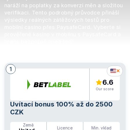
naráží na poplatky za konverzi měn a složitou
verifikaci. Tento podrobný průvodce přináší
výsledky reálných zátěžových testů pro
mobilní casino přes PaysafeCard. Vyberte si
prověřené kasino v mobilnu s PaysafeCard a
hrajte bezpečně hned teď!
1
6.6
Our score
Uvítací bonus 100% až do 2500
CZK
Země
Licence
Min. vklad