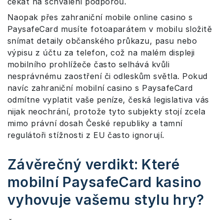
čekat na schválení podporou.
Naopak přes zahraniční mobile online casino s
PaysafeCard musíte fotoaparátem v mobilu složitě
snímat detaily občanského průkazu, pasu nebo
výpisu z účtu za telefon, což na malém displeji
mobilního prohlížeče často selhává kvůli
nesprávnému zaostření či odleskům světla. Pokud
navíc zahraniční mobilní casino s PaysafeCard
odmítne vyplatit vaše peníze, česká legislativa vás
nijak neochrání, protože tyto subjekty stojí zcela
mimo právní dosah České republiky a tamní
regulátoři stížnosti z EU často ignorují.
Závěrečný verdikt: Které
mobilní PaysafeCard kasino
vyhovuje vašemu stylu hry?