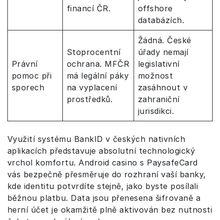
financí ČR.
offshore
databázích.
Žádná. České
Stoprocentní
úřady nemají
Právní
ochrana. MFČR
legislativní
pomoc při
má legální páky
možnost
sporech
na vyplacení
zasáhnout v
prostředků.
zahraniční
jurisdikci.
Využití systému BankID v českých nativních
aplikacích představuje absolutní technologický
vrchol komfortu. Android casino s PaysafeCard
vás bezpečně přesměruje do rozhraní vaší banky,
kde identitu potvrdíte stejně, jako byste posílali
běžnou platbu. Data jsou přenesena šifrovaně a
herní účet je okamžitě plně aktivován bez nutnosti