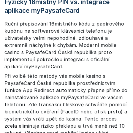
Fyzický 16místný PIN vs. integrace
aplikace myPaysafeCard
Ruční přepisování 16místného kódu z papírového
kupónu na softwarové klávesnici telefonu je
uživatelsky velmi nepohodlné, zdlouhavé a
extrémně náchylné k chybám. Moderní mobile
casino s PaysafeCard Česká republika proto
implementují pokročilou integraci s oficiální
aplikací myPaysafeCard.
Při volbě této metody vás mobile kasino s
PaysafeCard Česká republika prostřednictvím
funkce App Redirect automaticky přepne přímo do
nainstalované aplikace myPaysafeCard ve vašem
telefonu. Zde transakci bleskově schválíte pomocí
biometrického ověření (FaceID nebo otisk prstu) a
systém vás vrátí zpět do kasina. Tento proces
zcela eliminuje riziko překlepu a trvá méně než 10
sekund. Všechna nová mobilní kasina vklad