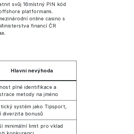
tnit svůj 16místný PIN kód
offshore platformami.
mezinárodní online casino s
Ministerstva financí ČR
aa.
Hlavní nevýhoda
ost plné identifikace a
istrace metody na jméno
ntický systém jako Tipsport,
í diverzita bonusů
í minimální limit pro vklad
oti konkurenci