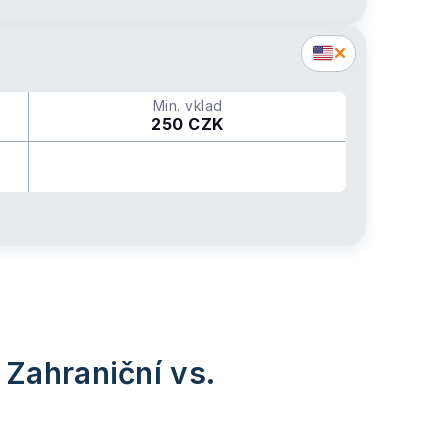
Min. vklad
250 CZK
 Zahraniční vs.