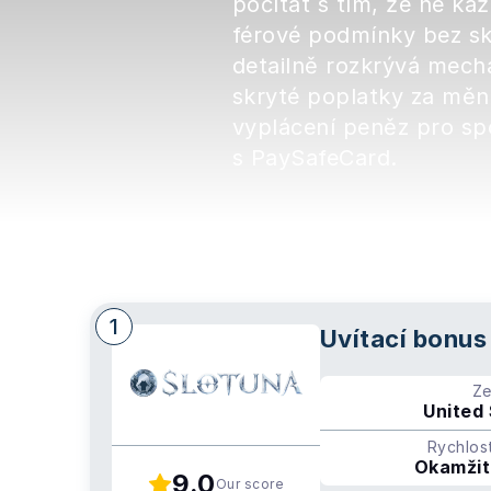
počítat s tím, že ne k
férové podmínky bez sk
detailně rozkrývá mech
skryté poplatky za měn
vyplácení peněz pro spo
s PaySafeCard.
1
Uvítací bonus
Z
United
Rychlos
Okamžit
9.0
Our score