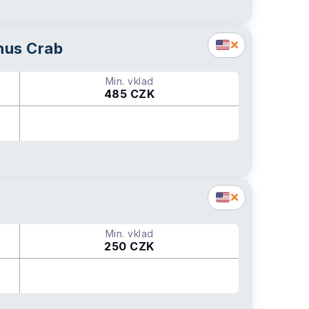
nus Crab
Min. vklad
485 CZK
Min. vklad
250 CZK