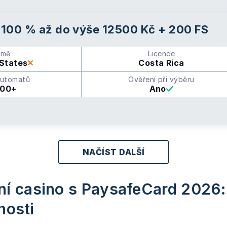
 100 % až do výše 12500 Kč + 200 FS
emě
Licence
 States
Costa Rica
automatů
Ověření při výběru
000+
Ano
NAČÍST DALŠÍ
ní casino s PaysafeCard 2026:
osti