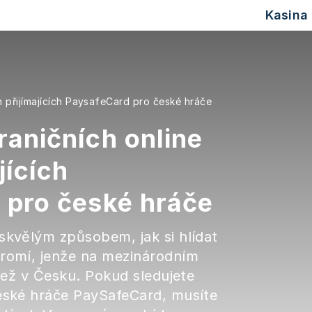
Kasina
n přijímajících PaysafeCard pro české hráče
aničních online
jících
 pro české hráče
skvělým způsobem, jak si hlídat
kromí, jenže na mezinárodním
 než v Česku. Pokud sledujete
české hráče PaySafeCard, musíte