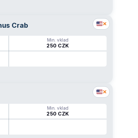
nus Crab
Min. vklad
250 CZK
Min. vklad
250 CZK