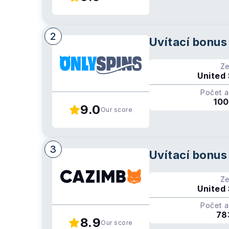
2
Uvítací bonus
Z
United
Počet 
10
9.0
Our score
3
Uvítací bonus
Z
United
Počet 
78
8.9
Our score