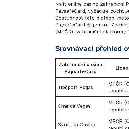
Najít online casino zahranicni
PaysafeCard, vyžaduje pochope
Dostupnost této platební metody
PaysafeCard disponuje. Zatímco
(MFČR), zahraniční platformy 
Srovnávací přehled o
Zahranicni casino
Lice
PaysafeCard
MFČR (Č
Tipsport Vegas
republik
MFČR (Č
Chance Vegas
republik
MFČR (Č
Synottip Casino
republik