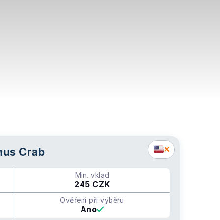
nus Crab
Min. vklad
245 CZK
Ověření při výběru
Ano