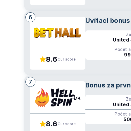
6
Uvítací bonus
Z
United
Počet 
99
8.6
Our score
7
Bonus za prvn
Z
United
Počet 
50
8.6
Our score