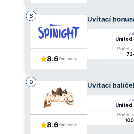
8
Uvítací bonu
Z
United
Počet 
73
8.6
Our score
9
Uvítací balíč
Z
United
Počet 
10
8.6
Our score