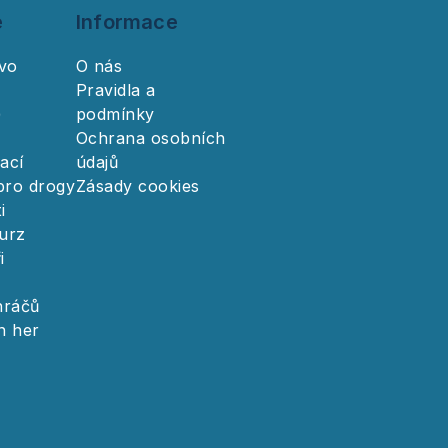
e
Informace
tvo
O nás
R
Pravidla a
)
podmínky
Ochrana osobních
ací
údajů
pro drogy
Zásady cookies
i
urz
i
hráčů
h her