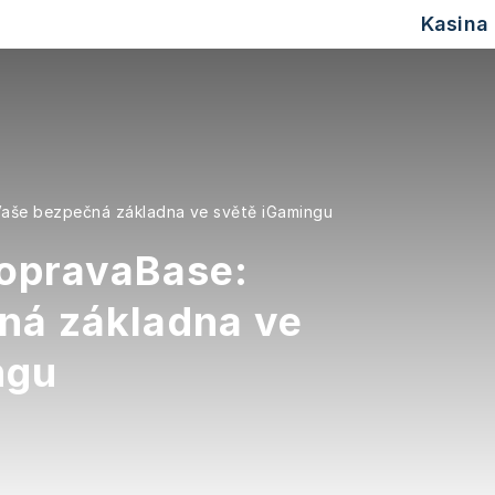
Kasina
Vaše bezpečná základna ve světě iGamingu
DopravaBase:
ná základna ve
ngu