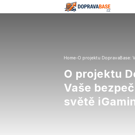
Home
-
O projektu DopravaBase: 
O projektu 
Vaše bezpeč
světě iGami