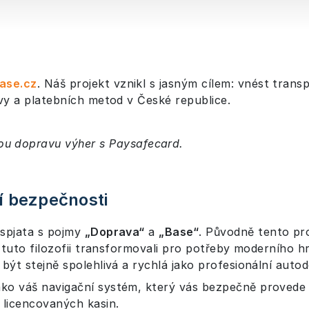
ase.cz
. Náš projekt vznikl s jasným cílem: vnést tran
avy a platebních metod v České republice.
ou dopravu výher s Paysafecard.
ní bezpečnosti
 spjata s pojmy
„Doprava“
a
„Base“
. Původně tento pro
e tuto filozofii transformovali pro potřeby moderního h
být stejně spolehlivá a rychlá jako profesionální auto
ko váš navigační systém, který vás bezpečně provede l
licencovaných kasin.