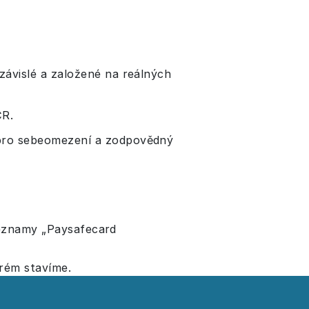
ávislé a založené na reálných
ČR.
 pro sebeomezení a zodpovědný
seznamy „Paysafecard
erém stavíme.