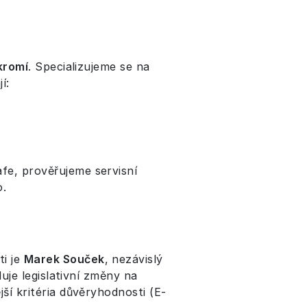
kromí
. Specializujeme se na
í:
fe, prověřujeme servisní
o.
ti je
Marek Souček
, nezávislý
duje legislativní změny na
ší kritéria důvěryhodnosti (E-