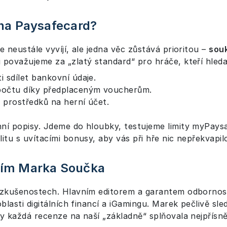
na Paysafecard?
e neustále vyvíjí, ale jedna věc zůstává prioritou –
sou
považujeme za „zlatý standard“ pro hráče, kteří hledaj
 sdílet bankovní údaje.
očtu díky předplaceným voucherům.
prostředků na herní účet.
ní popisy. Jdeme do hloubky, testujeme limity myPaysa
itu s uvítacími bonusy, aby vás při hře nic nepřekvapil
ním Marka Součka
a zkušenostech. Hlavním editorem a garantem odbornos
blasti digitálních financí a iGamingu. Marek pečlivě sle
y každá recenze na naší „základně“ splňovala nejpřísněj