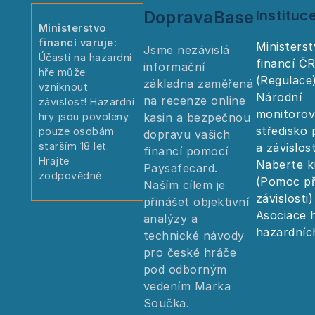
DopravaBase
Instituc
Ministerstvo
financí varuje:
Ministers
Jsme nezávislá
Účastí na hazardní
financí Č
informační
hře může
(Regulace
základna zaměřená
vzniknout
Národní
na recenze online
závislost! Hazardní
monitorov
kasin a bezpečnou
hry jsou povoleny
středisko 
pouze osobám
dopravu vašich
starším 18 let.
a závislost
financí pomocí
Hrajte
Naberte k
Paysafecard.
zodpovědně.
(Pomoc př
Naším cílem je
závislosti)
přinášet objektivní
Asociace 
analýzy a
hazardníc
technické návody
pro české hráče
pod odborným
vedením Marka
Součka.