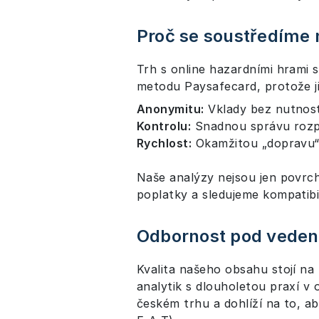
Proč se soustředíme 
Trh s online hazardními hrami s
metodu Paysafecard, protože ji 
Anonymitu:
Vklady bez nutnosti
Kontrolu:
Snadnou správu rozp
Rychlost:
Okamžitou „dopravu“ 
Naše analýzy nejsou jen povrch
poplatky a sledujeme kompatibil
Odbornost pod vede
Kvalita našeho obsahu stojí n
analytik s dlouholetou praxí v o
českém trhu a dohlíží na to, ab